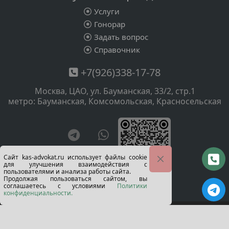
Услуги
Гонорар
Задать вопрос
Справочник
+7(926)338-17-78
Москва, ЦАО, ул. Бауманская, 33/2, стр.1
метро: Бауманская, Комсомольская, Красносельская
Сайт kas-advokat.ru использует файлы cookie
для улучшения взаимодействия с
пользователями и анализа работы сайта.
визитка
Продолжая пользоваться сайтом, вы
соглашаетесь с условиями
Политики
конфиденциальности.
При перепечатке и копировании любой
информации, ссылка на сайт
kas-advokat.ru