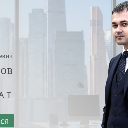
евич
нов
АТ
ся