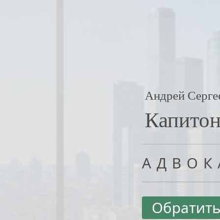
Андрей Серге
Капито
АДВОК
Обратить