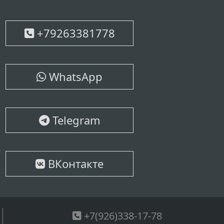
+79263381778
WhatsApp
Telegram
ВКонтакте
+7(926)338-17-78