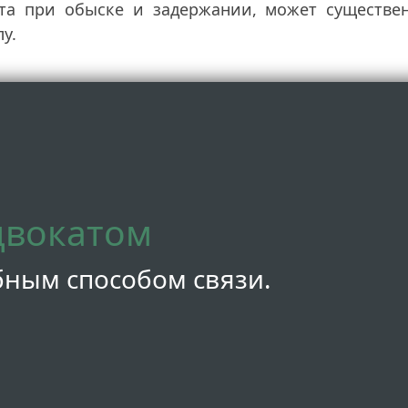
ата при обыске и задержании, может существен
у.
двокатом
бным способом связи.