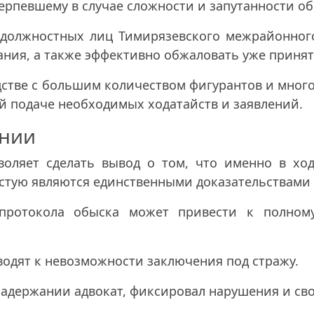
терпевшему в случае сложности и запутанности о
о должностных лиц Тимирязевского межрайонного
ния, а также эффективно обжаловать уже принят
одстве с большим количеством фигурантов и мног
й подаче необходимых ходатайств и заявлений.
ании
воляет сделать вывод о том, что именно в хо
астую являются единственными доказательствами
 протокола обыска может привести к полном
одят к невозможности заключения под стражу.
задержании адвокат, фиксировал нарушения и св