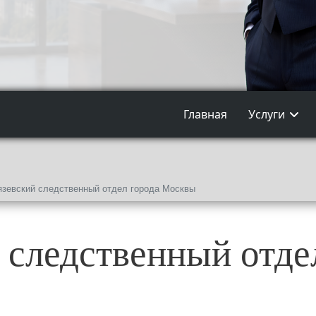
Главная
Услуги
язевский следственный отдел города Москвы
 следственный отде