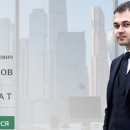
евич
нов
АТ
ся