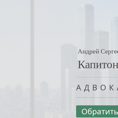
Андрей Серге
Капито
АДВОК
Обратить