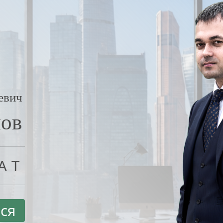
евич
нов
АТ
ся