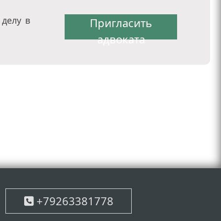
делу в
Пригласить
адвоката
+79263381778