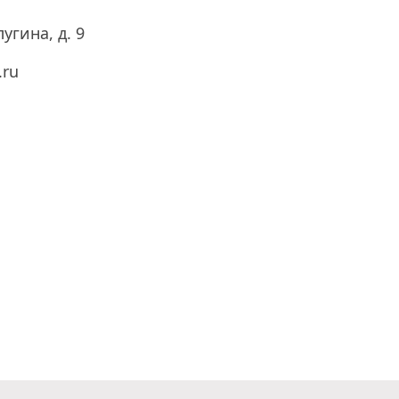
угина, д. 9
.ru