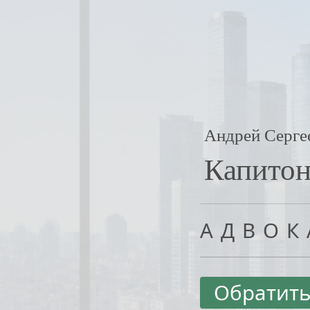
Андрей Серге
Капито
АДВОК
Обратить