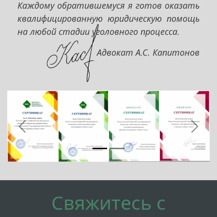
Каждому обратившемуся я готов оказать
квалифицированную юридическую помощь
на любой стадии уголовного процесса.
Адвокат А.С. Капитонов
Предыдущий
След
Свяжитесь с