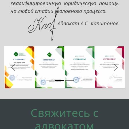
квалифицированную юридическую помощь
на любой стадии уголовного процесса.
Адвокат А.С. Капитонов
Предыдущий
След
Свяжитесь с
адвокатом