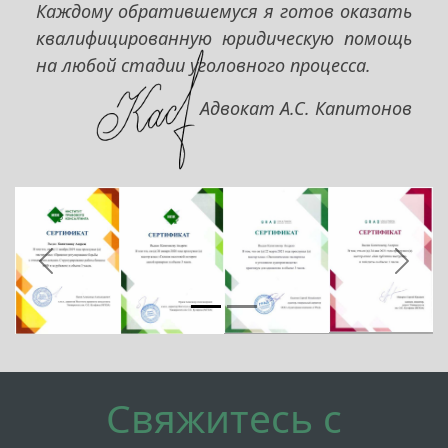
Каждому обратившемуся я готов оказать
квалифицированную юридическую помощь
на любой стадии уголовного процесса.
Адвокат А.С. Капитонов
Предыдущий
След
Свяжитесь с