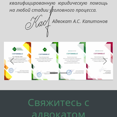
квалифицированную юридическую помощь
на любой стадии уголовного процесса.
Адвокат А.С. Капитонов
Предыдущий
След
Свяжитесь с
адвокатом